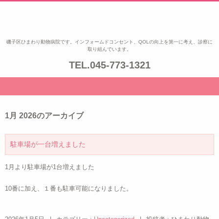
ひまわり動物病院|磯子区・金沢
磯子区ひまわり動物病院です。インフォームドコンセント、QOLの向上を第一に考え、診察に
取り組んでいます。
区|夜8時まで診察|鍼治療
TEL.
045-773-1321
1月 2026
のアーカイブ
駐車場が一台増えました
1月より駐車場が1台増えました
10番に加え、１番も駐車可能になりました。