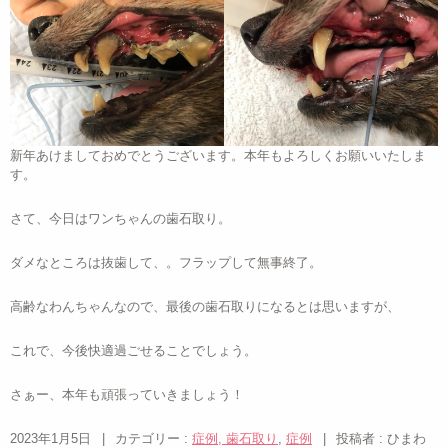
新年あけましておめでとうございます。本年もよろしくお願いいたしま
す。
さて、今日はワンちゃんの歯石取り。
ダメなところは抜歯して、。フラップして無事終了。
高齢なわんちゃんなので、最後の歯石取りになるとは思いますが、
これで、今後快適過ごせることでしょう。
さぁー、本年も頑張っていきましょう！
2023年1月5日
|
カテゴリー :
症例, 歯石取り
,
症例
|
投稿者 : ひまわ