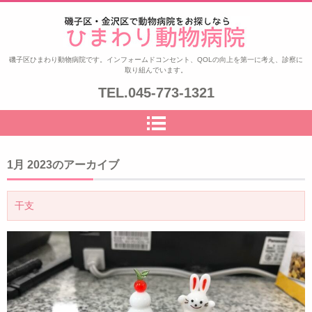
ひまわり動物病院|磯子区・金沢
磯子区ひまわり動物病院です。インフォームドコンセント、QOLの向上を第一に考え、診察に
取り組んでいます。
区|夜8時まで診察|鍼治療
TEL.
045-773-1321
1月 2023
のアーカイブ
干支