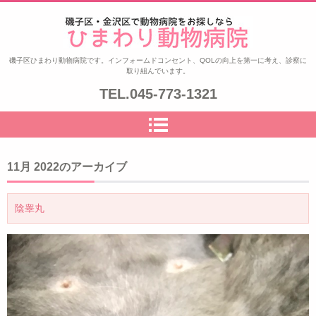
ひまわり動物病院|磯子区・金沢
磯子区ひまわり動物病院です。インフォームドコンセント、QOLの向上を第一に考え、診察に
取り組んでいます。
区|夜8時まで診察|鍼治療
TEL.
045-773-1321
11月 2022
のアーカイブ
陰睾丸