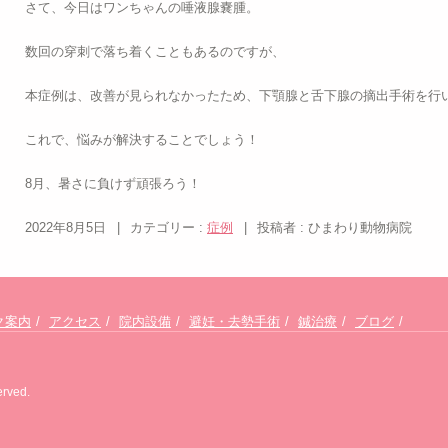
さて、今日はワンちゃんの唾液腺嚢腫。
数回の穿刺で落ち着くこともあるのですが、
本症例は、改善が見られなかったため、下顎腺と舌下腺の摘出手術を行
これで、悩みが解決することでしょう！
8月、暑さに負けず頑張ろう！
2022年8月5日
|
カテゴリー :
症例
|
投稿者 : ひまわり動物病院
ク案内
アクセス
院内設備
避妊・去勢手術
鍼治療
ブログ
rved.