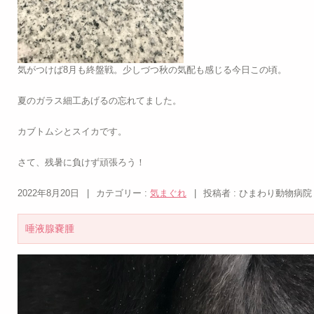
気がつけば8月も終盤戦。少しづつ秋の気配も感じる今日この頃。
夏のガラス細工あげるの忘れてました。
カブトムシとスイカです。
さて、残暑に負けず頑張ろう！
2022年8月20日
|
カテゴリー :
気まぐれ
|
投稿者 : ひまわり動物病院
唾液腺嚢腫