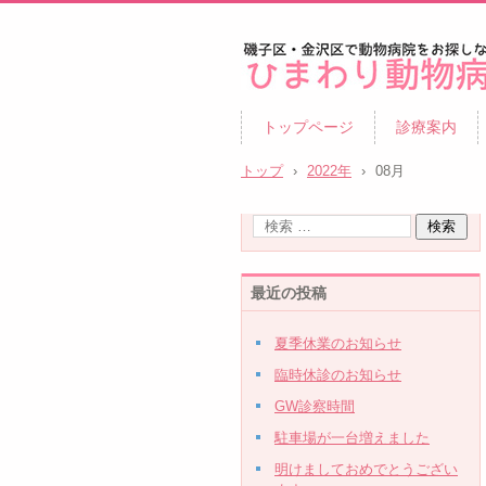
ひまわり動物病院|磯子区・
トップページ
診療案内
区|夜8時まで診察|鍼治療
トップ
›
2022年
›
08月
最近の投稿
夏季休業のお知らせ
臨時休診のお知らせ
GW診察時間
駐車場が一台増えました
明けましておめでとうござい