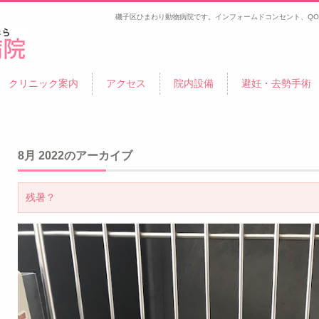
磯子区ひまわり動物病院です。インフォームドコンセント、QO
金沢
クリニック案内
アクセス
院内設備
避妊・去勢手術
8月 2022
のアーカイブ
残暑？