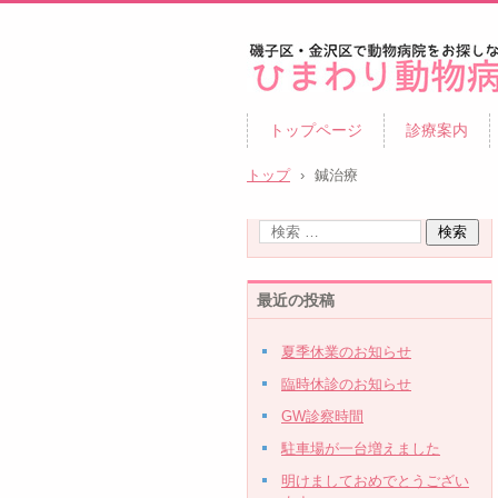
ひまわり動物病院|磯子区・
トップページ
診療案内
区|夜8時まで診察|鍼治療
トップ
›
鍼治療
最近の投稿
夏季休業のお知らせ
臨時休診のお知らせ
GW診察時間
駐車場が一台増えました
明けましておめでとうござい