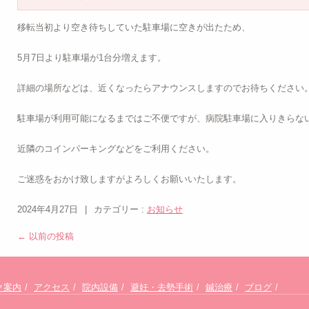
移転当初より空き待ちしていた駐車場に空きが出たため、
5月7日より駐車場が1台分増えます。
詳細の場所などは、近くなったらアナウンスしますのでお待ちください
駐車場が利用可能になるまではご不便ですが、病院駐車場に入りきらな
近隣のコインパーキングなどをご利用ください。
ご迷惑をおかけ致しますがよろしくお願いいたします。
2024年4月27日
|
カテゴリー :
お知らせ
←
以前の投稿
ク案内
アクセス
院内設備
避妊・去勢手術
鍼治療
ブログ