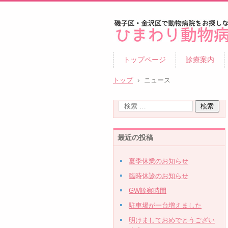
ひまわり動物病院|磯子区・
トップページ
診療案内
区|夜8時まで診察|鍼治療
トップ
›
ニュース
最近の投稿
夏季休業のお知らせ
臨時休診のお知らせ
GW診察時間
駐車場が一台増えました
明けましておめでとうござい